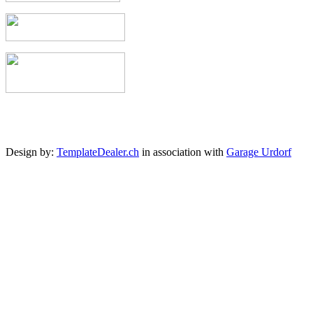
Design by:
TemplateDealer.ch
in association with
Garage Urdorf